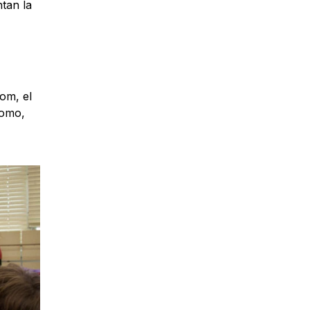
tan la
om, el
nomo,