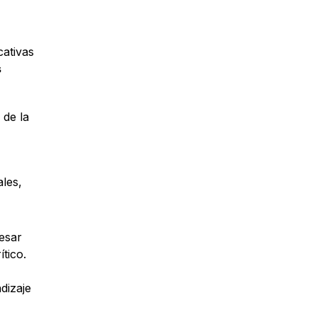
cativas
s
 de la
les,
esar
tico.
dizaje