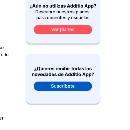
se
o de
er