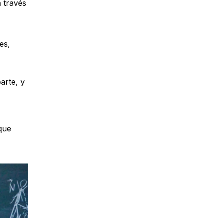
 través
es,
arte, y
que