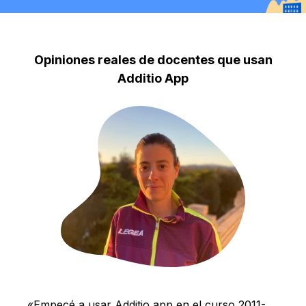
Opiniones reales de docentes que usan
Additio App
forma
«Empecé a usar Additio app en el curso 2011-
«Lle