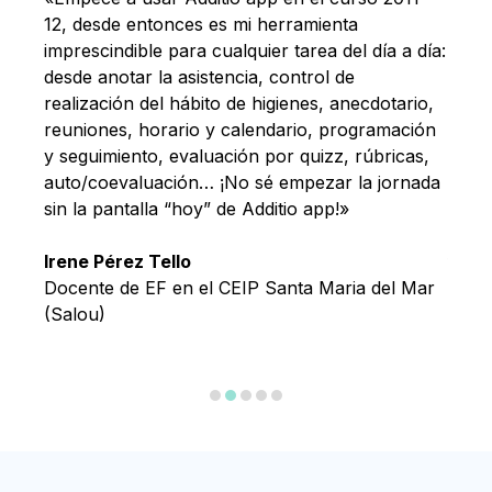
12, desde entonces es mi herramienta
el c
imprescindible para cualquier tarea del día a día:
facil
ara el
desde anotar la asistencia, control de
difer
 del
realización del hábito de higienes, anecdotario,
comu
reuniones, horario y calendario, programación
están
y seguimiento, evaluación por quizz, rúbricas,
prog
auto/coevaluación… ¡No sé empezar la jornada
estén
sin la pantalla “hoy” de Additio app!»
nece
aula 
lles
Irene Pérez Tello
fácil.
Docente de EF en el CEIP Santa Maria del Mar
(Salou)
Ana 
Prof