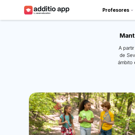
Profesores
Profesores
Mante
Centros
A parti
Recursos
de
Sev
ámbito 
Planes
Acceso