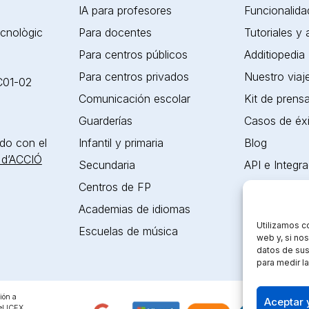
IA para profesores
Funcionalida
ecnològic
Para docentes
Tutoriales y
Para centros públicos
Additiopedia
Para centros privados
Nuestro viaj
 C01-02
Comunicación escolar
Kit de prens
Guarderías
Casos de éx
do con el
Infantil y primaria
Blog
 d’ACCIÓ
Secundaria
API e Integr
Centros de FP
Certificacion
Academias de idiomas
Accesibilidad
Utilizamos c
Escuelas de música
Contacto
web y, si no
datos de sus
para medir la
ión a
Aceptar 
el ICEX