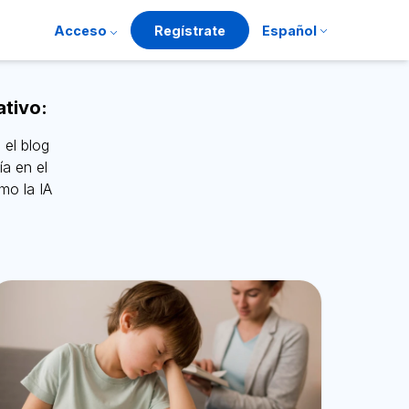
Acceso
Regístrate
Español
ativo:
 el blog
ía en el
mo la IA