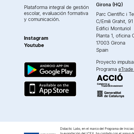
Girona (HQ)
Plataforma integral de gestión
escolar, evaluación formativa
Parc Científic i T
y comunicación.
C/Emili Grahit, 91
Edifici Monturiol
Planta 1, oficina
Instagram
17003 Girona
Youtube
Spain
Proyecto impulsa
Programa
eTrade
Didactic Labs, en el marco del Programa de Iniciac
la exportación del ICEX, ha contado con el apoyo d