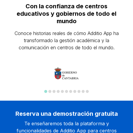
calendario puedes crear tus propios eventos,
alumnado, la creación de actividades para
Con la confianza de centros
de música son tan amplias como tú quieras.
visualizar tus clases y tener todo organizado en
profesores de música, la comunicación con las
educativos y gobiernos de todo el
tu escuela de música.
familias y alumnos, la gestión de asistencia e
mundo
incidencias…
Conoce historias reales de cómo Additio App ha
transformado la gestión académica y la
comunicación en centros de todo el mundo.
Reserva una demostración gratuita
Te enseñaremos toda la plataforma y
funcionalidades de Additio App para centros