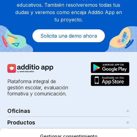
educativos. También resolveremos todas tus
dudas y veremos como encaja Additio App en
tu proyecto.
Solicita una demo ahora
Plataforma integral de
gestión escolar, evaluación
formativa y comunicación.
Oficinas
Productos
Girona (HQ)
Recursos
Parc Científic i Tecnològic
Gestionar consentimiento