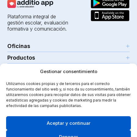
Plataforma integral de
gestión escolar, evaluación
formativa y comunicación.
Oficinas
Productos
Girona (HQ)
Recursos
Parc Científic i Tecnològic
Gestionar consentimiento
IA para profesores
C/Emili Grahit, 91
Seguridad
Para docentes
Funcionalidades
Utilizamos cookies propias y de terceros para el correcto
Edifici Monturiol
funcionamiento del sitio web y, si nos da su consentimiento, también
Para centros públicos
Planta 1, oficina C01-02
Tutoriales y ayuda
utilizaremos cookies para recopilar datos de sus visitas para obtener
Seguridad y privacidad
17003 Girona
estadísticas agregadas y cookies de marketing para medir la
Para centros privados
Additiopedia
Nota legal
Instagram
Youtube
|
efectividad de las campañas publicitarias.
Spain
Comunicación escolar
Nuestro viaje
Política de calidad
Proyecto impulsado con el Programa
eTrade d’ACCIÓ
Guarderías
Kit de prensa
Aceptar y continuar
Política de cookies
Didactic Labs, en el marco del Programa de Iniciación a
Infantil y primaria
la exportación del ICEX, ha contado con el apoyo del
Casos de éxito
Términos y condiciones
ICEX y con la cofinanciación del fondo Europeo FEDER,
Denegar