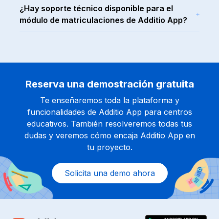
Sí, el nuevo módulo de matriculación de Additio
sus necesidades específicas.
tiempo real y facilita la personalización de los
-Almacenamiento seguro de los datos de las
¿Hay soporte técnico disponible para el
App
permite la personalización de los datos
formularios.
matrículas
módulo de matriculaciones de Additio App?
requeridos para el proceso de matriculación,
Sí, en Additio App disponemos de un canal de
adaptándose a las necesidades concretas de
soporte de resolución de dudas e incidencias, a
cada centro.
través del correo electrónico
info@additioapp.com
.
Reserva una demostración gratuita
Te enseñaremos toda la plataforma y
funcionalidades de Additio App para centros
educativos. También resolveremos todas tus
dudas y veremos cómo encaja Additio App en
tu proyecto.
Solicita una demo ahora