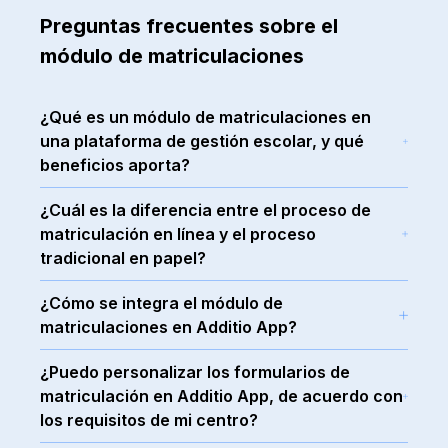
Preguntas frecuentes sobre el
módulo de matriculaciones
¿Qué es un módulo de matriculaciones en
una plataforma de gestión escolar, y qué
beneficios aporta?
Es una herramienta que permite
automatizar y
¿Cuál es la diferencia entre el proceso de
simplificar el proceso de matriculación de
matriculación en línea y el proceso
estudiantes en un centro educativo
. Permite
tradicional en papel?
realizar el proceso de forma digital, en lugar de
El proceso de matriculación tradicional en papel
hacerlo de forma manual en papel.
¿Cómo se integra el módulo de
requiere de formularios impresos y de
Entre sus beneficios están los siguientes:
matriculaciones en Additio App?
documentos físicos, mientras que el proceso de
-Simplificación del proceso de matriculación
Se trata de una funcionalidad adicional dentro
matriculación en línea se realiza de forma
-Reducción de errores
¿Puedo personalizar los formularios de
de la propia plataforma de centros, que va a
electrónica. Esto elimina la necesidad de
-Seguimiento en tiempo real de las matrículas
matriculación en Additio App, de acuerdo con
permitir configurar y personalizar procesos
papeleo manual, agiliza el proceso de
-Personalización de los datos requeridos para la
los requisitos de mi centro?
de matriculación en el centro
, adaptándose a
matriculación, permite un
seguimiento en
matriculación