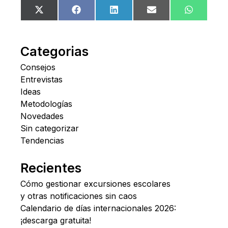
Compartir
Compartir
Compartir
Compartir
Comparti
X
Facebook
LinkedIn
Email
WhatsA
en
en
en
en
en
(Twitter)
Categorias
Consejos
Entrevistas
Ideas
Metodologías
Novedades
Sin categorizar
Tendencias
Recientes
Cómo gestionar excursiones escolares
y otras notificaciones sin caos
Calendario de días internacionales 2026:
¡descarga gratuita!