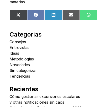
materias.
Compartir
Compartir
Compartir
Compartir
Comparti
X
Facebook
LinkedIn
Email
WhatsA
en
en
en
en
en
(Twitter)
Categorias
Consejos
Entrevistas
Ideas
Metodologías
Novedades
Sin categorizar
Tendencias
Recientes
Cómo gestionar excursiones escolares
y otras notificaciones sin caos