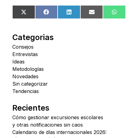
Compartir
Compartir
Compartir
Compartir
Comparti
X
Facebook
LinkedIn
Email
WhatsA
en
en
en
en
en
(Twitter)
Categorias
Consejos
Entrevistas
Ideas
Metodologías
Novedades
Sin categorizar
Tendencias
Recientes
Cómo gestionar excursiones escolares
y otras notificaciones sin caos
Calendario de días internacionales 2026: