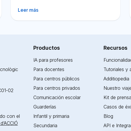
Leer más
Productos
Recursos
IA para profesores
Funcionalida
ecnològic
Para docentes
Tutoriales y
Para centros públicos
Additiopedia
Para centros privados
Nuestro viaj
 C01-02
Comunicación escolar
Kit de prens
Guarderías
Casos de éx
do con el
Infantil y primaria
Blog
 d’ACCIÓ
Secundaria
API e Integr