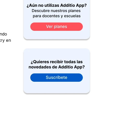
ando
try en