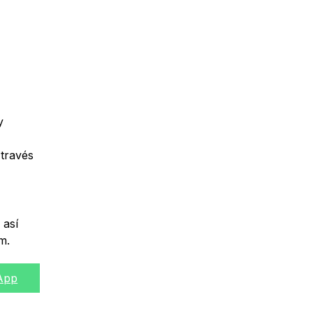
y
través
 así
om
.
tir
App