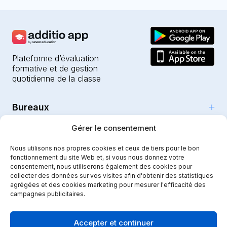
Plateforme d’évaluation
formative et de gestion
quotidienne de la classe
Bureaux
Produits
Gérer le consentement
Girona (HQ)
Ressources
Parc Científic i Tecnològic
Nous utilisons nos propres cookies et ceux de tiers pour le bon
L’IA pour les enseignants
fonctionnement du site Web et, si vous nous donnez votre
C/Emili Grahit, 91
Sécurité
Pour les enseignants
consentement, nous utiliserons également des cookies pour
Fonctionnalités
Edifici Monturiol
collecter des données sur vos visites afin d'obtenir des statistiques
Établissements publics
Planta 1, oficina C01-02
agrégées et des cookies marketing pour mesurer l'efficacité des
Tutoriels et aide
Sécurité et confidentialité
campagnes publicitaires.
17003 Girona
Établissements privés
Notre parcours
Mentions légales
Instagram
Youtube
|
Spain
Communication scolaire
Dossier de presse
Politique de qualité
Accepter et continuer