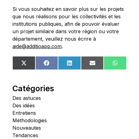
Si vous souhaitez en savoir plus sur les projets
que nous réalisons pour les collectivités et les
institutions publiques, afin de pouvoir évaluer
un projet similaire dans votre région ou votre
département, veuillez nous écrire à
aide@additioapp.com
.
Share
Share
Share
Share
Share
X
Facebook
LinkedIn
Email
WhatsA
on
on
on
on
on
(Twitter)
Catégories
Des astuces
Des idées
Entretiens
Méthodologies
Nouveautes
Tendances