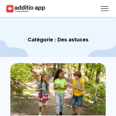
Professeurs
Établissements
Catégorie :
Des astuces
Ressources
Prix
Accéder
Inscrivez-vous
Contact