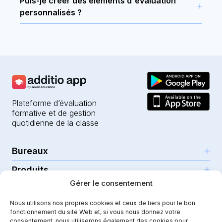
Puis-je créer des éléments d'évaluation
d’effectuer toutes sortes de calculs et de
calcul.
personnalisés ?
formules. Moyennes, additions, soustractions,
Oui, le carnet numérique d’Additio App vous
multiplications, divisions, pourcentages,
permet de créer différents éléments d’évaluation
comptes et toute formule personnalisée que
personnalisés. Chaque item peut être de nature
vous souhaitez créer.
différente : qualitatif, quantitatif, avec icônes,
observations…
Plateforme d’évaluation
formative et de gestion
quotidienne de la classe
Bureaux
Produits
Girona (HQ)
Gérer le consentement
Ressources
Parc Científic i Tecnològic
L’IA pour les enseignants
C/Emili Grahit, 91
Nous utilisons nos propres cookies et ceux de tiers pour le bon
Sécurité
Pour les enseignants
Fonctionnalités
fonctionnement du site Web et, si vous nous donnez votre
Edifici Monturiol
consentement, nous utiliserons également des cookies pour