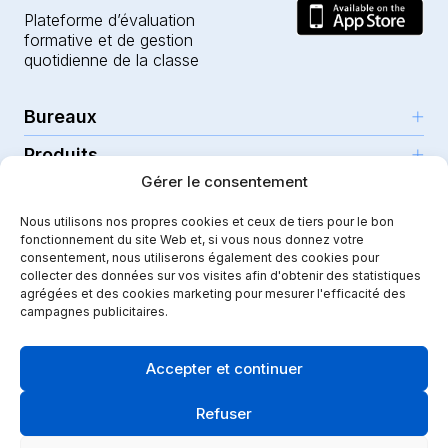
Plateforme d’évaluation
formative et de gestion
quotidienne de la classe
Bureaux
Produits
Girona (HQ)
Gérer le consentement
Ressources
Parc Científic i Tecnològic
L’IA pour les enseignants
C/Emili Grahit, 91
Nous utilisons nos propres cookies et ceux de tiers pour le bon
Sécurité
Pour les enseignants
Fonctionnalités
fonctionnement du site Web et, si vous nous donnez votre
Edifici Monturiol
consentement, nous utiliserons également des cookies pour
Établissements publics
Planta 1, oficina C01-02
Tutoriels et aide
Sécurité et confidentialité
collecter des données sur vos visites afin d'obtenir des statistiques
17003 Girona
agrégées et des cookies marketing pour mesurer l'efficacité des
Établissements privés
Notre parcours
Mentions légales
Instagram
Youtube
|
campagnes publicitaires.
Spain
Communication scolaire
Dossier de presse
Politique de qualité
Crèches et garderies
Success stories
Accepter et continuer
Politique de cookies
Didactic Labs, dans le cadre du Programme d'initiation à
Maternelles et primaires
l'exportation ICEX, a eu le soutien de l'ICEX et un
Blog
Termes et conditions
cofinancement du fonds européen FEDER, pour
Refuser
Collège et lycées
contribuer au développement international de l'entreprise
API et intégrations
Politique de sécurité
et de son environnement.