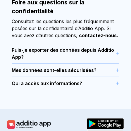
Foire aux questions sur la
confidentialité
Consultez les questions les plus fréquemment
posées sur la confidentialité d’Additio App. Si
vous avez d’autres questions,
contactez-nous.
Puis-je exporter des données depuis Additio
App?
Oui, vous pouvez exporter et télécharger toutes
Mes données sont-elles sécurisées?
vos données d’Additio App à tout moment,
Oui, toutes les informations synchronisées entre
grâce à un processus très simple.
Qui a accès aux informations?
les applications et la version web sont
Les informations des enseignants et des élèves
immédiatement dupliquées sur un autre serveur
saisies dans Additio App ne sont accessibles que
pour doubler la sécurité de disponibilité. De
par les enseignants et les écoles. À l’école,
plus, plusieurs copies de sauvegarde (backups)
l’administrateur accorde une autorisation
sont réalisées par jour.
d’accès à tous les membres du personnel, mais
ne peut pas accéder à leurs données.