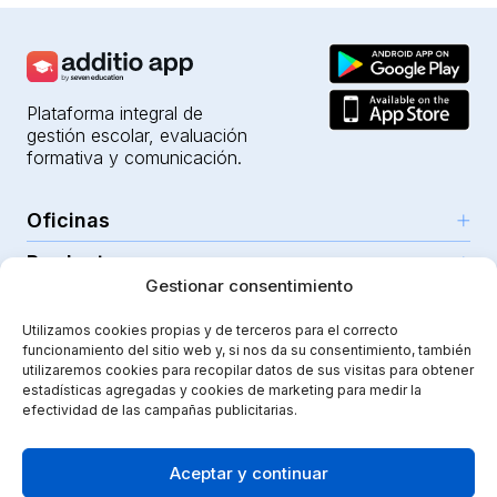
Plataforma integral de
gestión escolar, evaluación
formativa y comunicación.
Oficinas
Productos
Girona (HQ)
Gestionar consentimiento
Recursos
Parc Científic i Tecnològic
IA para profesores
Utilizamos cookies propias y de terceros para el correcto
C/Emili Grahit, 91
Seguridad
Para docentes
funcionamiento del sitio web y, si nos da su consentimiento, también
Funcionalidades
Edifici Monturiol
utilizaremos cookies para recopilar datos de sus visitas para obtener
Para centros públicos
Planta 1, oficina C01-02
estadísticas agregadas y cookies de marketing para medir la
Tutoriales y ayuda
Seguridad y privacidad
efectividad de las campañas publicitarias.
17003 Girona
Para centros privados
Additiopedia
Nota legal
Instagram
Youtube
|
Spain
Comunicación escolar
Nuestro viaje
Política de calidad
Aceptar y continuar
Proyecto impulsado con el Programa
eTrade d’ACCIÓ
Guarderías