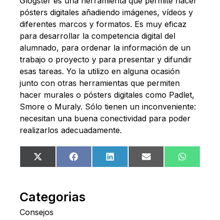
Glogster es una herramienta que permite hacer
pósters digitales añadiendo imágenes, vídeos y
diferentes marcos y formatos. Es muy eficaz
para desarrollar la competencia digital del
alumnado, para ordenar la información de un
trabajo o proyecto y para presentar y difundir
esas tareas. Yo la utilizo en alguna ocasión
junto con otras herramientas que permiten
hacer murales o pósters digitales como Padlet,
Smore o Muraly. Sólo tienen un inconveniente:
necesitan una buena conectividad para poder
realizarlos adecuadamente.
Compartir
Compartir
Compartir
Compartir
Comparti
X
Facebook
LinkedIn
Email
WhatsA
en
en
en
en
en
(Twitter)
Categorias
Consejos