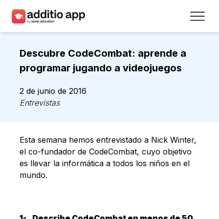
Profesores
Descubre CodeCombat: aprende a
Centros
programar jugando a videojuegos
Recursos
2 de junio de 2016
Entrevistas
Planes
Acceso
Esta semana hemos entrevistado a Nick Winter,
el co-fundador de CodeCombat, cuyo objetivo
Regístrate
es llevar la informática a todos los niños en el
mundo.
Contacto
1-
Describe CodeCombat en menos de 50