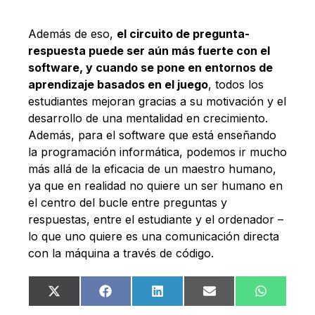
Además de eso,
el circuito de pregunta-
respuesta puede ser aún más fuerte con el
software, y cuando se pone en entornos de
aprendizaje basados en el juego
, todos los
estudiantes mejoran gracias a su motivación y el
desarrollo de una mentalidad en crecimiento.
Además, para el software que está enseñando
la programación informática, podemos ir mucho
más allá de la eficacia de un maestro humano,
ya que en realidad no quiere un ser humano en
el centro del bucle entre preguntas y
respuestas, entre el estudiante y el ordenador –
lo que uno quiere es una comunicación directa
con la máquina a través de código.
Compartir
Compartir
Compartir
Compartir
Comparti
X
Facebook
LinkedIn
Email
WhatsA
en
en
en
en
en
(Twitter)