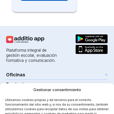
Plataforma integral de
gestión escolar, evaluación
formativa y comunicación.
Oficinas
Productos
Girona (HQ)
Gestionar consentimiento
Recursos
Parc Científic i Tecnològic
IA para profesores
Utilizamos cookies propias y de terceros para el correcto
C/Emili Grahit, 91
Seguridad
Para docentes
funcionamiento del sitio web y, si nos da su consentimiento, también
Funcionalidades
Edifici Monturiol
utilizaremos cookies para recopilar datos de sus visitas para obtener
Para centros públicos
Planta 1, oficina C01-02
estadísticas agregadas y cookies de marketing para medir la