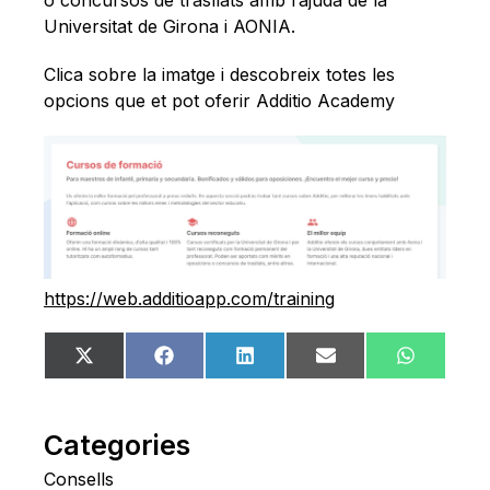
o concursos de trasllats amb l’ajuda de la
Universitat de Girona i AONIA.
Clica sobre la imatge i descobreix totes les
opcions que et pot oferir Additio Academy
https://web.additioapp.com/training
Share
Share
Share
Share
Share
X
Facebook
LinkedIn
Email
WhatsA
on
on
on
on
on
(Twitter)
Categories
Consells