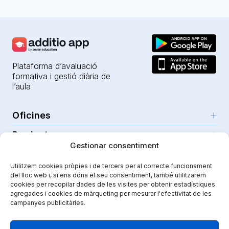
Plataforma d’avaluació
formativa i gestió diària de
l’aula
Oficines
Productes
Girona (HQ)
Gestionar consentiment
Recursos
Parc Científic i Tecnològic
IA per a professors
Utilitzem cookies pròpies i de tercers per al correcte funcionament
C/Emili Grahit, 91
Seguretat
Per a docents
del lloc web i, si ens dóna el seu consentiment, també utilitzarem
Funcionalitats
Edifici Monturiol
cookies per recopilar dades de les visites per obtenir estadístiques
Per a centres públics
Planta 1, oficina C01-02
agregades i cookies de màrqueting per mesurar l'efectivitat de les
Tutorials i ajuda
Seguretat i privacitat
campanyes publicitàries.
17003 Girona
Per a centres privats
Additiopedia
Nota legal
Instagram
Youtube
|
Spain
Comunicació escolar
El nostre viatge