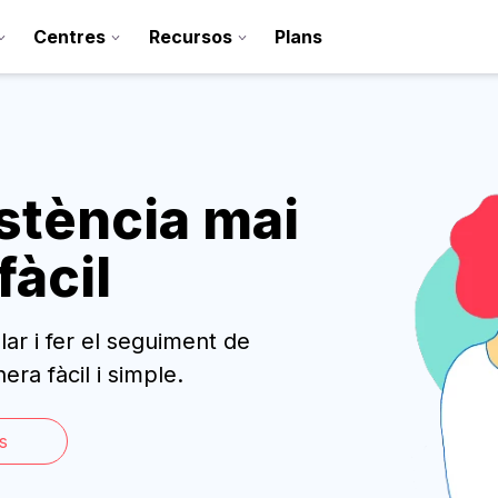
Centres
Recursos
Plans
istència mai
fàcil
lar i fer el seguiment de
Registra’t
era fàcil i simple.
Contacte
s