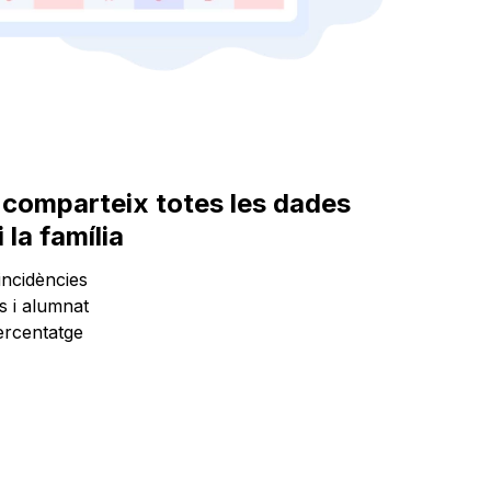
 i comparteix totes les dades
 la família
incidències
s i alumnat
ercentatge