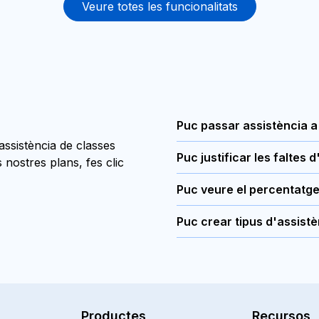
Veure totes les funcionalitats
Puc passar assistència a
assistència de classes
Sí, la plataforma d’Aditio
Puc justificar les faltes 
 nostres plans, fes clic
l’app sense necessitat de 
Sí, totes les faltes es pode
l’assistència a classe i de
Puc veure el percentatge
plataforma.
connexió.
Sí, Additio App calcula au
Puc crear tipus d'assistè
qualsevol alumne.
Sí, Additio App permet cre
dels que ja estan configura
absència justificada, retard 
Productes
Recursos