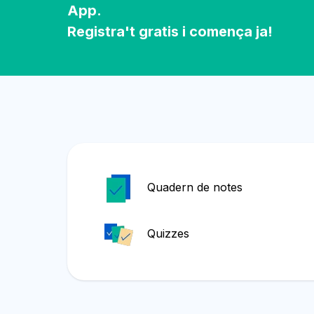
App.
Registra't gratis i comença ja!
Quadern de notes
Quizzes