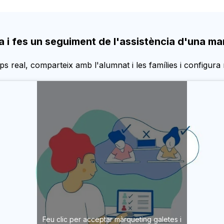
a i fes un seguiment de l'assistència d'una man
ps real, comparteix amb l'alumnat i les famílies i configura
Feu clic per acceptar màrqueting galetes i