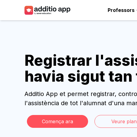
Professors
Professors
Centres
Recursos
Registrar l'ass
Plans
havia sigut tan 
Accés
Additio App et permet registrar, contro
l'assistència de tot l'alumnat d'una man
Comença ara
Veure plan