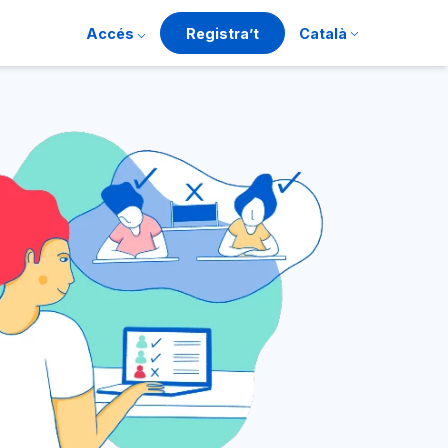
Accés
Registra’t
Català