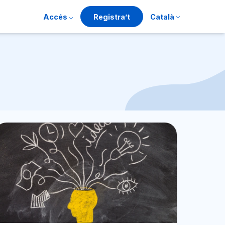
Accés
Registra’t
Català