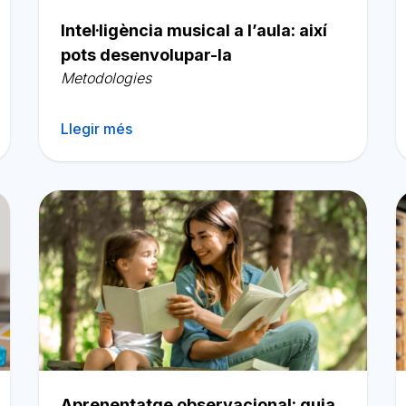
Intel·ligència musical a l’aula: així
pots desenvolupar-la
Metodologies
Llegir més
Aprenentatge observacional: guia