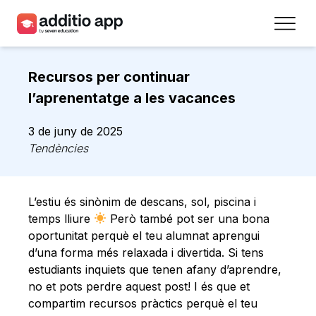
Professors
Recursos per continuar
Centres
l’aprenentatge a les vacances
Recursos
3 de juny de 2025
Tendències
Plans
Accés
L’estiu és sinònim de descans, sol, piscina i
temps lliure
Però també pot ser una bona
Registra’t
oportunitat perquè el teu alumnat aprengui
d’una forma més relaxada i divertida. Si tens
estudiants inquiets que tenen afany d’aprendre,
Contacte
no et pots perdre aquest post! I és que et
compartim recursos pràctics perquè el teu