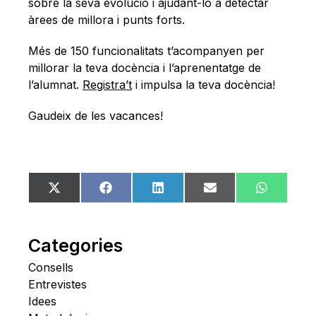
sobre la seva evolució i ajudant-lo a detectar
àrees de millora i punts forts.
Més de 150 funcionalitats t’acompanyen per
millorar la teva docència i l’aprenentatge de
l’alumnat.
Registra’t
i impulsa la teva docència!
Gaudeix de les vacances!
Share
Share
Share
Share
Share
X
Facebook
LinkedIn
Email
WhatsA
on
on
on
on
on
(Twitter)
Categories
Consells
Entrevistes
Idees