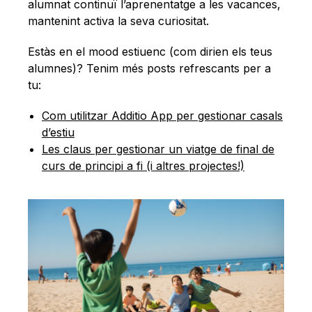
Català
alumnat continuï l’aprenentatge a les vacances,
mantenint activa la seva curiositat.
Estàs en el mood estiuenc (com dirien els teus
alumnes)? Tenim més posts refrescants per a
tu:
Com utilitzar Additio App per gestionar casals
d’estiu
Les claus per gestionar un viatge de final de
curs de principi a fi (i altres projectes!)