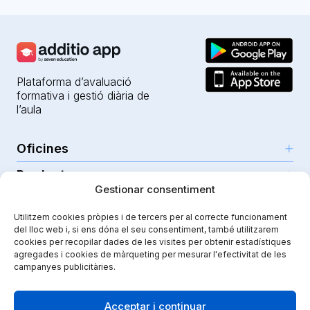
Plataforma d’avaluació
formativa i gestió diària de
l’aula
Oficines
Productes
Girona (HQ)
Gestionar consentiment
Recursos
Parc Científic i Tecnològic
IA per a professors
Utilitzem cookies pròpies i de tercers per al correcte funcionament
C/Emili Grahit, 91
Seguretat
Per a docents
del lloc web i, si ens dóna el seu consentiment, també utilitzarem
Funcionalitats
Edifici Monturiol
cookies per recopilar dades de les visites per obtenir estadístiques
Per a centres públics
Planta 1, oficina C01-02
Tutorials i ajuda
agregades i cookies de màrqueting per mesurar l'efectivitat de les
Seguretat i privacitat
campanyes publicitàries.
17003 Girona
Per a centres privats
Additiopedia
Nota legal
Instagram
Youtube
|
Spain
Comunicació escolar
El nostre viatge
Política de qualitat
Acceptar i continuar