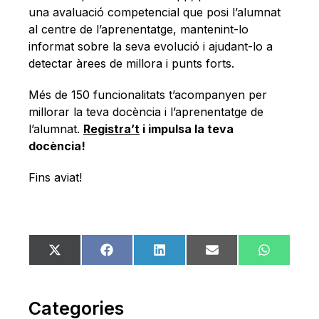
una avaluació competencial que posi l’alumnat
al centre de l’aprenentatge, mantenint-lo
informat sobre la seva evolució i ajudant-lo a
detectar àrees de millora i punts forts.
Més de 150 funcionalitats t’acompanyen per
millorar la teva docència i l’aprenentatge de
l’alumnat.
Registra’t
i impulsa la teva
docència!
Fins aviat!
Share
Share
Share
Share
Share
X
Facebook
LinkedIn
Email
WhatsA
on
on
on
on
on
(Twitter)
Categories