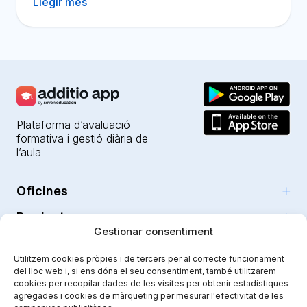
Llegir més
Plataforma d’avaluació
formativa i gestió diària de
l’aula
Oficines
Productes
Girona (HQ)
Gestionar consentiment
Recursos
Parc Científic i Tecnològic
IA per a professors
Utilitzem cookies pròpies i de tercers per al correcte funcionament
C/Emili Grahit, 91
Seguretat
Per a docents
del lloc web i, si ens dóna el seu consentiment, també utilitzarem
Funcionalitats
Edifici Monturiol
cookies per recopilar dades de les visites per obtenir estadístiques
Per a centres públics
Planta 1, oficina C01-02
agregades i cookies de màrqueting per mesurar l'efectivitat de les
Tutorials i ajuda
Seguretat i privacitat