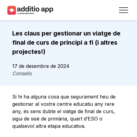
Professors
Les claus per gestionar un viatge de
Centres
final de curs de principi a fi (i altres
projectes!)
Recursos
17 de desembre de 2024
Plans
Consells
Accés
Si hi ha alguna cosa que segurament heu de
Registra’t
gestionar al vostre centre educatiu any rere
any, és sens dubte el viatge de final de curs,
sigui de sisè de primària, quart d’ESO o
Contacte
qualsevol altra etapa educativa.