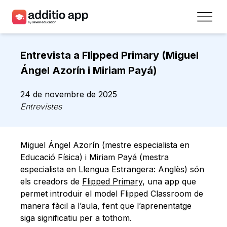
Professors
Entrevista a Flipped Primary (Miguel
Centres
Ángel Azorín i Miriam Payá)
Recursos
24 de novembre de 2025
Entrevistes
Plans
Accés
Miguel Ángel Azorín (mestre especialista en
Educació Física) i Miriam Payá (mestra
Registra’t
especialista en Llengua Estrangera: Anglès) són
els creadors de
Flipped Primary
, una app que
permet introduir el model Flipped Classroom de
Contacte
manera fàcil a l’aula, fent que l’aprenentatge
siga significatiu per a tothom.