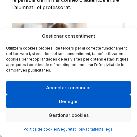
l’alumnat i el professorat.
Gestionar consentiment
Utilitzem cookies pròpies i de tercers per al correcte funcionament
del lloc web i, si ens dóna el seu consentiment, també utilitzarem
cookies per recopilar dades de les visites per obtenir estadístiques
agregades i cookies de màrqueting per mesurar l'efectivitat de les
campanyes publicitàries.
Acceptar i continuar
Imatge de Freepik.
Denegar
Gestionar cookies
Com imagineu el futur de
l’avaluació i la gestió docent
Política de cookies
Seguretat i privacitat
Nota legal