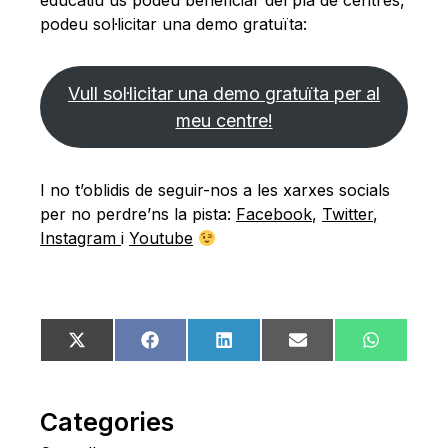
educatiu us podeu beneficiar del pla de centres,
podeu sol·licitar una demo gratuïta:
Vull sol·licitar una demo gratuïta per al
meu centre!
I no t’oblidis de seguir-nos a les xarxes socials
per no perdre’ns la pista:
Facebook
,
Twitter
,
Instagram
i
Youtube
Share
Share
Share
Share
Share
X
Facebook
LinkedIn
Email
WhatsA
on
on
on
on
on
(Twitter)
Categories