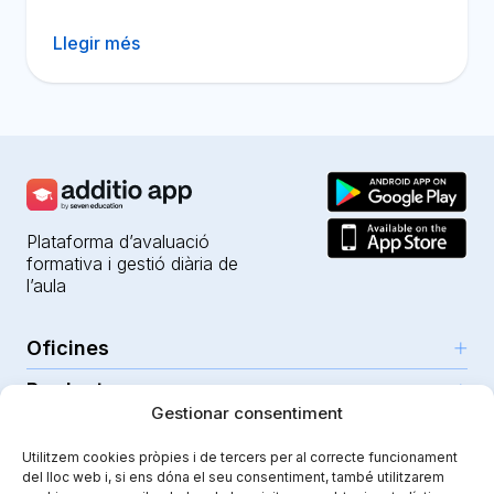
Llegir més
Plataforma d’avaluació
formativa i gestió diària de
l’aula
Oficines
Productes
Girona (HQ)
Gestionar consentiment
Recursos
Parc Científic i Tecnològic
IA per a professors
Utilitzem cookies pròpies i de tercers per al correcte funcionament
C/Emili Grahit, 91
Seguretat
Per a docents
del lloc web i, si ens dóna el seu consentiment, també utilitzarem
Funcionalitats
Edifici Monturiol