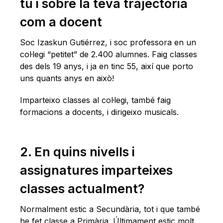
tu i sobre la teva trajectòria
com a docent
Soc Izaskun Gutiérrez, i soc professora en un
col·legi “petitet” de 2.400 alumnes. Faig classes
des dels 19 anys, i ja en tinc 55, així que porto
uns quants anys en això!
Imparteixo classes al col·legi, també faig
formacions a docents, i dirigeixo musicals.
2. En quins nivells i
assignatures imparteixes
classes actualment?
Normalment estic a Secundària, tot i que també
he fet classe a Primària. Últimament estic molt