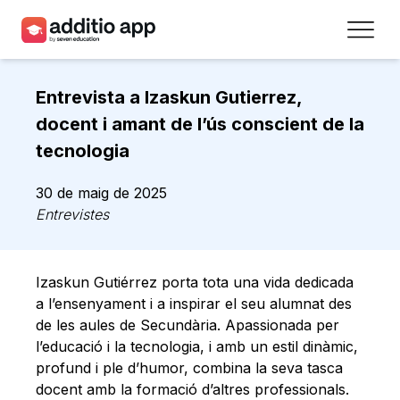
Professors
Entrevista a Izaskun Gutierrez,
Centres
docent i amant de l’ús conscient de la
tecnologia
Recursos
30 de maig de 2025
Plans
Entrevistes
Accés
Izaskun Gutiérrez porta tota una vida dedicada
Registra’t
a l’ensenyament i a inspirar el seu alumnat des
de les aules de Secundària. Apassionada per
l’educació i la tecnologia, i amb un estil dinàmic,
Contacte
profund i ple d’humor, combina la seva tasca
docent amb la formació d’altres professionals.