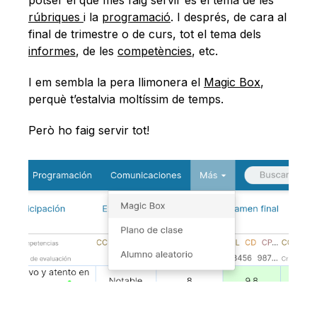
potser el que més faig servir és el tema de les
rúbriques
i la
programació
. I després, de cara al
final de trimestre o de curs, tot el tema dels
informes
, de les
competències
, etc.
I em sembla la pera llimonera el
Magic Box
,
perquè t’estalvia moltíssim de temps.
Però ho faig servir tot!