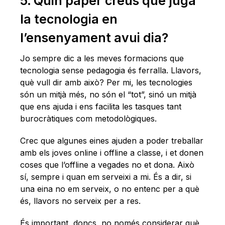
5. Quin paper creus que juga
la tecnologia en
l’ensenyament avui dia?
Jo sempre dic a les meves formacions que
tecnologia sense pedagogia és ferralla. Llavors,
què vull dir amb això? Per mi, les tecnologies
són un mitjà més, no són el “tot”, sinó un mitjà
que ens ajuda i ens facilita les tasques tant
burocràtiques com metodològiques.
Crec que algunes eines ajuden a poder treballar
amb els joves online i offline a classe, i et donen
coses que l’offline a vegades no et dona. Això
sí, sempre i quan em serveixi a mi. És a dir, si
una eina no em serveix, o no entenc per a què
és, llavors no serveix per a res.
És important, doncs, no només considerar què