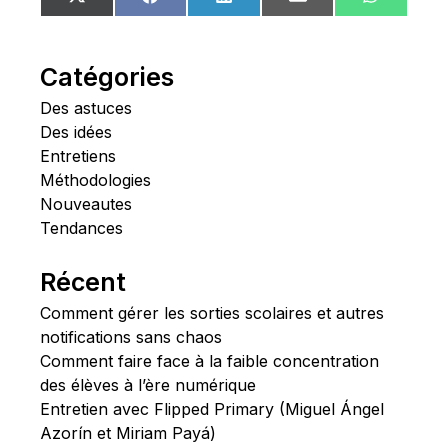
Share
Share
Share
Share
Share
X
Facebook
LinkedIn
Email
WhatsA
on
on
on
on
on
(Twitter)
Catégories
Des astuces
Des idées
Entretiens
Méthodologies
Nouveautes
Tendances
Récent
Comment gérer les sorties scolaires et autres
notifications sans chaos
Comment faire face à la faible concentration
des élèves à l’ère numérique
Entretien avec Flipped Primary (Miguel Ángel
Azorín et Miriam Payá)