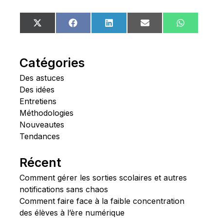
Share
Share
Share
Share
Share
X
Facebook
LinkedIn
Email
WhatsA
on
on
on
on
on
(Twitter)
Catégories
Des astuces
Des idées
Entretiens
Méthodologies
Nouveautes
Tendances
Récent
Comment gérer les sorties scolaires et autres
notifications sans chaos
Comment faire face à la faible concentration
des élèves à l’ère numérique