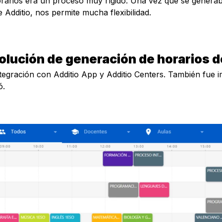
orarios era un proceso muy rígido. Una vez que se generab
 Additio, nos permite mucha flexibilidad.
solución de generación de horarios 
a integración con Additio App y Additio Centers. También fu
ó.