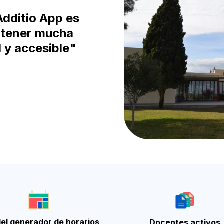
Additio App es
a tener mucha
l y accesible"
el generador de horarios
Docentes activos