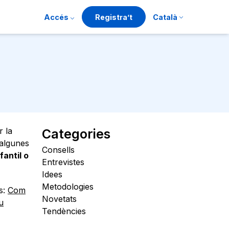
Accés
Registra’t
Català
r la
Categories
 algunes
Consells
fantil o
Entrevistes
Idees
Metodologies
ts:
Com
Novetats
u
Tendències