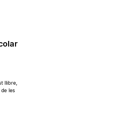
colar
 llibre,
 de les