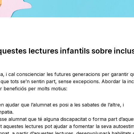
uestes lectures infantils sobre inclus
, i cal conscienciar les futures generacions per garantir q
 que tots se’n sentin part, sense excepcions. Abordar la incl
ser beneficiós per molts motius:
 ajudar que l’alumnat es posi a les sabates de l’altre, i
mpatia.
asse alumnat que té alguna discapacitat o forma part d’aque
ant aquestes lectures pot ajudar a fomentar la seva autoesti
umnat, a partir d’aquestes lectures, desenvoluparà habilitats