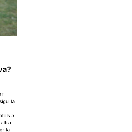
va?
ar
igui la
ítols a
 altra
er la