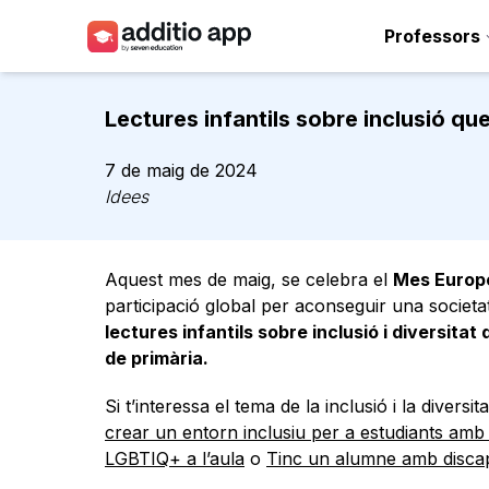
Professors
Professors
Lectures infantils sobre inclusió qu
Centres
7 de maig de 2024
Recursos
Idees
Plans
Aquest mes de maig, se celebra el
Mes Europe
Accés
participació global per aconseguir una societa
lectures infantils sobre inclusió i diversitat
de primària.
Si t’interessa el tema de la inclusió i la diver
crear un entorn inclusiu per a estudiants amb 
LGBTIQ+ a l’aula
o
Tinc un alumne amb discap