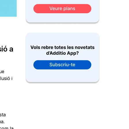
ió a
ue
usió i
sta
ma.
 com la