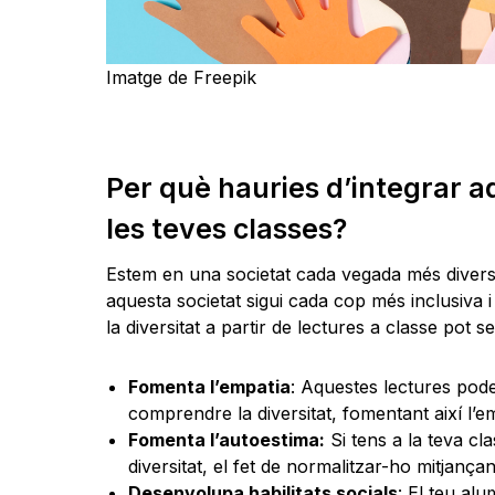
Imatge de Freepik
Per què hauries d’integrar aq
les teves classes?
Estem en una societat cada vegada més diversa
aquesta societat sigui cada cop més inclusiva i
la diversitat a partir de lectures a classe pot 
Fomenta l’empatia
: Aquestes lectures poden
comprendre la diversitat, fomentant així l’e
Fomenta l’autoestima:
Si tens a la teva cl
diversitat, el fet de normalitzar-ho mitjanç
Desenvolupa habilitats socials
: El teu al