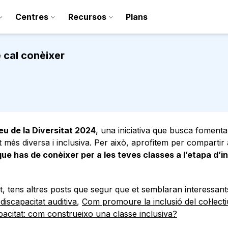
Centres
Recursos
Plans
e cal conèixer
u de la Diversitat 2024
, una iniciativa que busca fomenta
t més diversa i inclusiva. Per això, aprofitem per compartir
 que has de conèixer per a les teves classes a l’etapa d’in
Registra’t
sitat, tens altres posts que segur que et semblaran interessan
Contacte
discapacitat auditiva
,
Com promoure la inclusió del col·lecti
acitat: com construeixo una classe inclusiva?