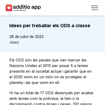
Professors
Idees per treballar els ODS a classe
Centres
28 de juliol de 2022
Recursos
Idees
Plans
Els ODS són les pautes que van marcar les
Accés
Nacions Unides el 2015 per posar fi a temes
presents en la societat actual i garantir que en
el 2030 vivim en un món on es protegeix el
Registra’t
planeta i als que vivim en ell.
Contacte
Hi ha un total de 17 ODS dissenyats per acabar
amb temes com la pobresa, la fam o la
discriminació contra dones i nenes. 193 països