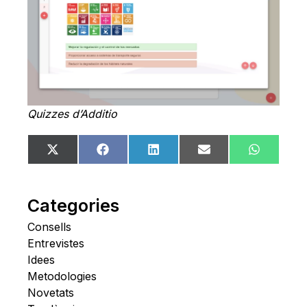
Quizzes d’Additio
Share
Share
Share
Share
Share
X
Facebook
LinkedIn
Email
WhatsA
on
on
on
on
on
(Twitter)
Categories
Consells
Entrevistes
Idees
Metodologies
Novetats