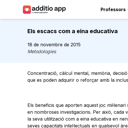
Professors
Professors
Els escacs com a eina educativa
Centres
18 de novembre de 2015
Recursos
Metodologies
Plans
Concentració, càlcul mental, memòria, decisió 
Accés
que es poden adquirir o reforçar amb la inclu
Els beneficis que aporten aquest joc mil·lenar
en nombroses investigacions. Per això, cada v
la seva utilització com a eina educativa en nen
seves capacitats intel·lectuals en qualsevol àr