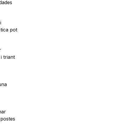
 dades
i
ctica pot
r
 triant
 una
nar
spostes