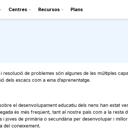
Centres
Recursos
Plans
i resolució de problemes són algunes de les múltiples capa
sió dels escacs com a eina d’aprenentatge.
Registra’t
i sobre el desenvolupament educatiu dels nens han estat veri
egada és més freqüent, tant al nostre país com a la resta 
Contacte
s i joves de primària o secundària per desenvolupar i millor
ea del coneixement.