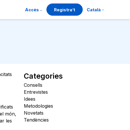
Accés
Registra’t
Català
citats
Categories
Consells
Entrevistes
Idees
Metodologies
ficats
Novetats
del món,
Tendències
ar les