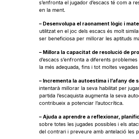
s’enfronta el jugador d’escacs té com a res
en la ment.
– Desenvolupa el raonament lògic i mat
utilitzat en el joc dels escacs és molt simil
ser beneficiosa per millorar les aptituds 
– Millora la capacitat de resolució de pr
d’escacs s’enfronta a diferents problemes q
la més adequada, fins i tot moltes vegades 
– Incrementa la autoestima i l’afany de 
intentarà millorar la seva habilitat per ju
partida l’escaquista augmenta la seva autoe
contribueix a potenciar l’autocrítica.
– Ajuda a aprendre a reflexionar, planifi
sobre totes les jugades possibles i els at
del contrari i preveure amb antelació les po