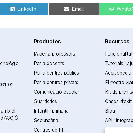
Share
Share
Share
LinkedIn
Email
Whats
on
on
on
Productes
Recursos
IA per a professors
Funcionalitat
ecnològic
Per a docents
Tutorials i a
Per a centres públics
Additiopedia
Per a centres privats
El nostre via
 C01-02
Comunicació escolar
Kit de prems
Guarderies
Casos d’èxit
 amb el
Infantil i primària
Blog
 d’ACCIÓ
Secundària
API i integra
Centres de FP
Certificacion