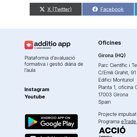
Share
Share
X (Twitter)
Facebook
on
on
Oficines
Girona (HQ)
Plataforma d’avaluació
formativa i gestió diària de
Parc Científic i T
l’aula
C/Emili Grahit, 91
Edifici Monturiol
Planta 1, oficina
Instagram
17003 Girona
Youtube
Spain
Projecte impulsat
Programa
eTrade