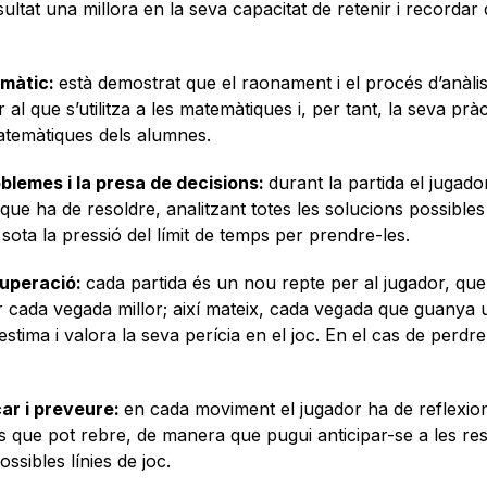
ultat una millora en la seva capacitat de retenir i recordar
emàtic:
està demostrat que el raonament i el procés d’anàlis
ar al que s’utilitza a les matemàtiques i, per tant, la seva prà
matemàtiques dels alumnes.
oblemes i la presa de decisions:
durant la partida el jugado
ue ha de resoldre, analitzant totes les solucions possibles i
sota la pressió del límit de temps per prendre-les.
superació:
cada partida és un nou repte per al jugador, que
gar cada vegada millor; així mateix, cada vegada que guanya
stima i valora la seva perícia en el joc. En el cas de perdre
car i preveure:
en cada moviment el jugador ha de reflexio
acs que pot rebre, de manera que pugui anticipar-se a les re
ssibles línies de joc.