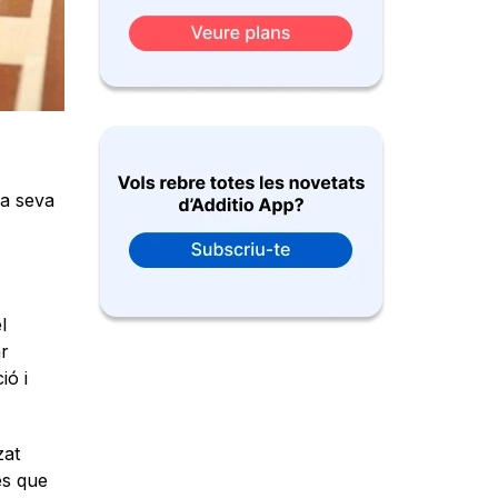
la seva
l
ar
ió i
zat
les que