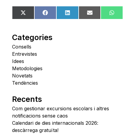
Share
Share
Share
Share
Share
X
Facebook
LinkedIn
Email
WhatsA
on
on
on
on
on
(Twitter)
Categories
Consells
Entrevistes
Idees
Metodologies
Novetats
Tendències
Recents
Com gestionar excursions escolars i altres
notificacions sense caos
Calendari de dies internacionals 2026:
descàrrega gratuïta!