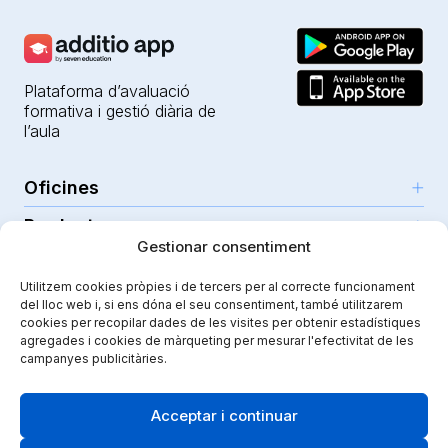
Plataforma d’avaluació
formativa i gestió diària de
l’aula
Oficines
Productes
Girona (HQ)
Gestionar consentiment
Recursos
Parc Científic i Tecnològic
IA per a professors
Utilitzem cookies pròpies i de tercers per al correcte funcionament
C/Emili Grahit, 91
Seguretat
Per a docents
del lloc web i, si ens dóna el seu consentiment, també utilitzarem
Funcionalitats
Edifici Monturiol
cookies per recopilar dades de les visites per obtenir estadístiques
Per a centres públics
Planta 1, oficina C01-02
Tutorials i ajuda
agregades i cookies de màrqueting per mesurar l'efectivitat de les
Seguretat i privacitat
campanyes publicitàries.
17003 Girona
Per a centres privats
Additiopedia
Nota legal
Instagram
Youtube
|
Spain
Comunicació escolar
El nostre viatge
Política de qualitat
Acceptar i continuar
Projecte impulsat amb el Programa
eTrade d’ACCIÓ
Guarderies
Kit de premsa
Política de cookies