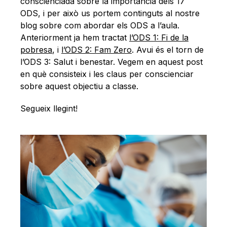
Català
conscienciada sobre la importància dels 17
ODS, i per això us portem continguts al nostre
blog sobre com abordar els ODS a l’aula.
Anteriorment ja hem tractat
l’ODS 1: Fi de la
pobresa
, i
l’ODS 2: Fam Zero
. Avui és el torn de
l’ODS 3: Salut i benestar. Vegem en aquest post
en què consisteix i les claus per conscienciar
sobre aquest objectiu a classe.
Segueix llegint!