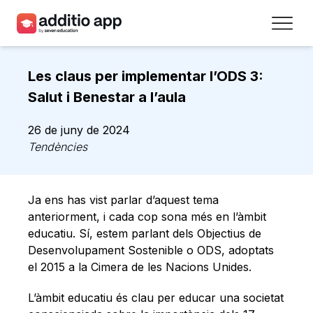
Professors
Les claus per implementar l’ODS 3:
Centres
Salut i Benestar a l’aula
Recursos
26 de juny de 2024
Tendències
Plans
Accés
Ja ens has vist parlar d’aquest tema
anteriorment, i cada cop sona més en l’àmbit
Registra’t
educatiu. Sí, estem parlant dels Objectius de
Desenvolupament Sostenible o ODS, adoptats
el 2015 a la Cimera de les Nacions Unides.
Contacte
L’àmbit educatiu és clau per educar una societat