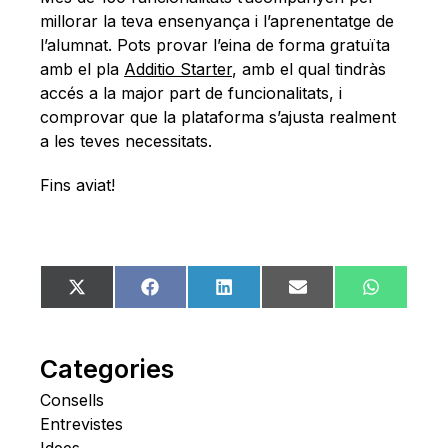
millorar la teva ensenyança i l’aprenentatge de
l’alumnat. Pots provar l’eina de forma gratuïta
amb el pla
Additio Starter
, amb el qual tindràs
accés a la major part de funcionalitats, i
comprovar que la plataforma s’ajusta realment
a les teves necessitats.
Fins aviat!
Share
Share
Share
Share
Share
X
Facebook
LinkedIn
Email
WhatsA
on
on
on
on
on
(Twitter)
Categories
Consells
Entrevistes