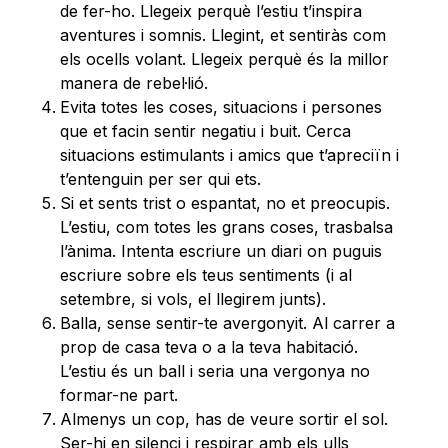
de fer-ho. Llegeix perquè l’estiu t’inspira
aventures i somnis. Llegint, et sentiràs com
els ocells volant. Llegeix perquè és la millor
manera de rebel·lió.
Evita totes les coses, situacions i persones
que et facin sentir negatiu i buit. Cerca
situacions estimulants i amics que t’apreciïn i
t’entenguin per ser qui ets.
Si et sents trist o espantat, no et preocupis.
L’estiu, com totes les grans coses, trasbalsa
l’ànima. Intenta escriure un diari on puguis
escriure sobre els teus sentiments (i al
setembre, si vols, el llegirem junts).
Balla, sense sentir-te avergonyit. Al carrer a
prop de casa teva o a la teva habitació.
L’estiu és un ball i seria una vergonya no
formar-ne part.
Almenys un cop, has de veure sortir el sol.
Ser-hi en silenci i respirar amb els ulls