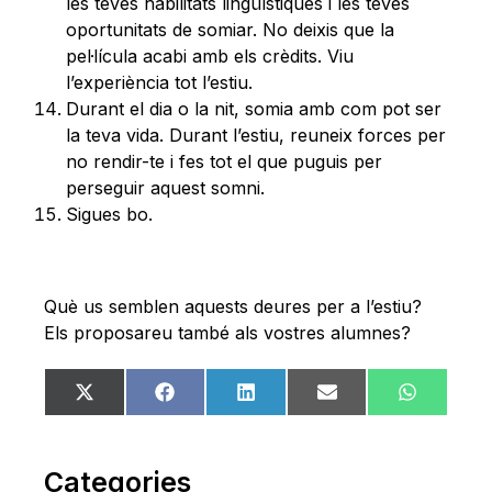
les teves habilitats lingüístiques i les teves
oportunitats de somiar. No deixis que la
pel·lícula acabi amb els crèdits. Viu
l’experiència tot l’estiu.
Durant el dia o la nit, somia amb com pot ser
la teva vida. Durant l’estiu, reuneix forces per
no rendir-te i fes tot el que puguis per
perseguir aquest somni.
Sigues bo.
Què us semblen aquests deures per a l’estiu?
Els proposareu també als vostres alumnes?
Share
Share
Share
Share
Share
X
Facebook
LinkedIn
Email
WhatsA
on
on
on
on
on
(Twitter)
Categories