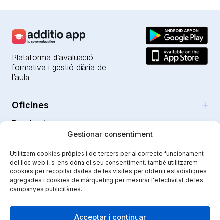
Plataforma d’avaluació
formativa i gestió diària de
l’aula
Oficines
Productes
Girona (HQ)
Gestionar consentiment
Recursos
Parc Científic i Tecnològic
IA per a professors
Utilitzem cookies pròpies i de tercers per al correcte funcionament
C/Emili Grahit, 91
Seguretat
Per a docents
del lloc web i, si ens dóna el seu consentiment, també utilitzarem
Funcionalitats
Edifici Monturiol
cookies per recopilar dades de les visites per obtenir estadístiques
Per a centres públics
Planta 1, oficina C01-02
Tutorials i ajuda
agregades i cookies de màrqueting per mesurar l'efectivitat de les
Seguretat i privacitat
campanyes publicitàries.
17003 Girona
Per a centres privats
Additiopedia
Nota legal
Instagram
Youtube
|
Spain
Comunicació escolar
El nostre viatge
Política de qualitat
Acceptar i continuar