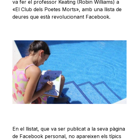
Català
va fer el professor Keating (Robin Williams) a
«El Club dels Poetes Morts», amb una llista de
deures que està revolucionant Facebook.
En el llistat, que va ser publicat a la seva pàgina
de Facebook personal, no apareixen els típics