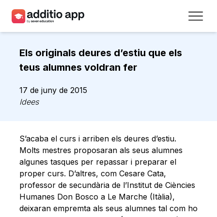
Professors
Els originals deures d’estiu que els
Centres
teus alumnes voldran fer
Recursos
17 de juny de 2015
Idees
Plans
Accés
S’acaba el curs i arriben els deures d’estiu.
Molts mestres proposaran als seus alumnes
Registra’t
algunes tasques per repassar i preparar el
proper curs. D’altres, com Cesare Cata,
professor de secundària de l’Institut de Ciències
Contacte
Humanes Don Bosco a Le Marche (Itàlia),
deixaran empremta als seus alumnes tal com ho