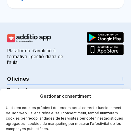
Plataforma d’avaluació
formativa i gestió diària de
l’aula
Oficines
Productes
Girona (HQ)
Gestionar consentiment
Recursos
Parc Científic i Tecnològic
IA per a professors
Utilitzem cookies pròpies i de tercers per al correcte funcionament
C/Emili Grahit, 91
Seguretat
Per a docents
del lloc web i, si ens dóna el seu consentiment, també utilitzarem
Funcionalitats
Edifici Monturiol
cookies per recopilar dades de les visites per obtenir estadístiques
Per a centres públics
Planta 1, oficina C01-02
Tutorials i ajuda
agregades i cookies de màrqueting per mesurar l'efectivitat de les
Seguretat i privacitat
campanyes publicitàries.
17003 Girona