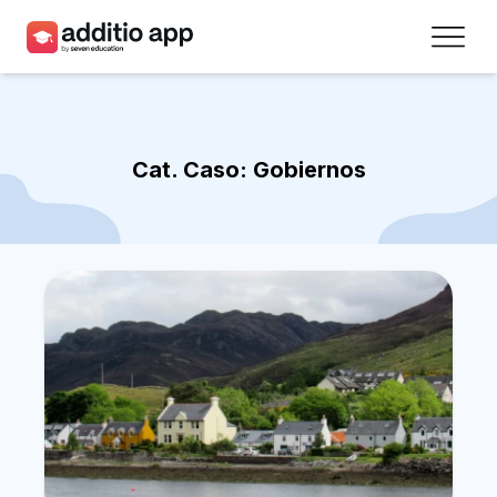
Professors
Centres
Cat. Caso:
Gobiernos
Recursos
Plans
Accés
Registra’t
Contacte