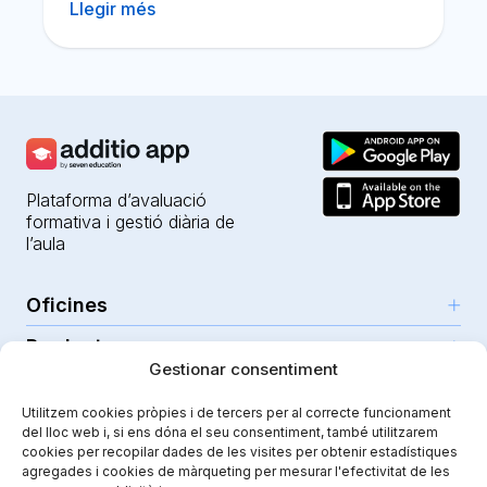
Llegir més
Plataforma d’avaluació
formativa i gestió diària de
l’aula
Oficines
Productes
Girona (HQ)
Gestionar consentiment
Recursos
Parc Científic i Tecnològic
IA per a professors
Utilitzem cookies pròpies i de tercers per al correcte funcionament
C/Emili Grahit, 91
Seguretat
Per a docents
del lloc web i, si ens dóna el seu consentiment, també utilitzarem
Funcionalitats
Edifici Monturiol
cookies per recopilar dades de les visites per obtenir estadístiques
Per a centres públics
Planta 1, oficina C01-02
Tutorials i ajuda
agregades i cookies de màrqueting per mesurar l'efectivitat de les
Seguretat i privacitat