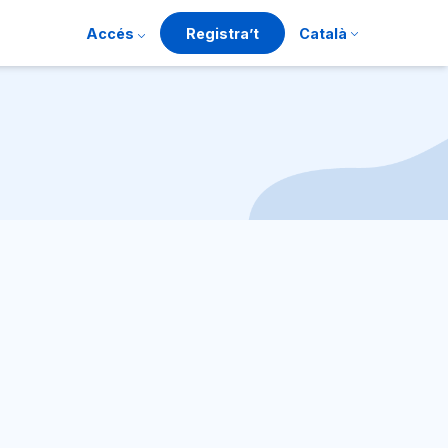
Accés
Registra’t
Català