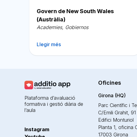
Català
Govern de New South Wales
(Austràlia)
Academies
,
Gobiernos
Llegir més
Oficines
Girona (HQ)
Plataforma d’avaluació
formativa i gestió diària de
Parc Científic i T
l’aula
C/Emili Grahit, 91
Edifici Monturiol
Planta 1, oficina
Instagram
17003 Girona
Youtube