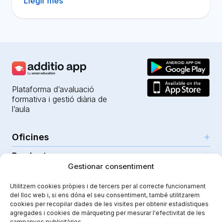
Llegir més
Plataforma d’avaluació
formativa i gestió diària de
l’aula
Oficines
Productes
Girona (HQ)
Gestionar consentiment
Recursos
Parc Científic i Tecnològic
IA per a professors
Utilitzem cookies pròpies i de tercers per al correcte funcionament
C/Emili Grahit, 91
Seguretat
Per a docents
del lloc web i, si ens dóna el seu consentiment, també utilitzarem
Funcionalitats
Edifici Monturiol
cookies per recopilar dades de les visites per obtenir estadístiques
Per a centres públics
Planta 1, oficina C01-02
agregades i cookies de màrqueting per mesurar l'efectivitat de les
Tutorials i ajuda
Seguretat i privacitat
campanyes publicitàries.