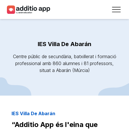
Professors
Centres
IES Villa De Abarán
Recursos
Centre públic de secundària, batxillerat i formació
Plans
professional amb 860 alumnes i 81 professors,
situat a Abarán (Múrcia)
Accés
Registra’t
Contacte
IES Villa De Abarán
“Additio App és l'eina que