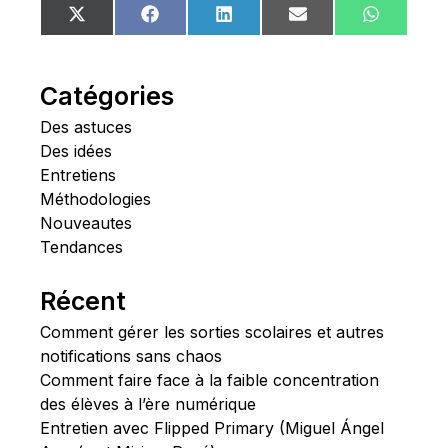
Share
Share
Share
Share
Share
X
Facebook
LinkedIn
Email
WhatsA
on
on
on
on
on
(Twitter)
Catégories
Des astuces
Des idées
Entretiens
Méthodologies
Nouveautes
Tendances
Récent
Comment gérer les sorties scolaires et autres
notifications sans chaos
Comment faire face à la faible concentration
des élèves à l’ère numérique
Entretien avec Flipped Primary (Miguel Ángel