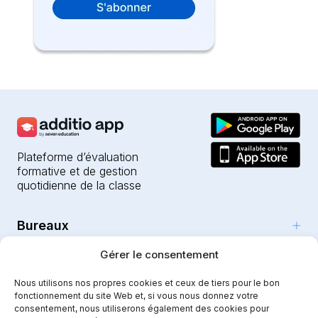
Plateforme d’évaluation
formative et de gestion
quotidienne de la classe
Bureaux
Produits
Gérer le consentement
Girona (HQ)
Ressources
Parc Científic i Tecnològic
Nous utilisons nos propres cookies et ceux de tiers pour le bon
L’IA pour les enseignants
fonctionnement du site Web et, si vous nous donnez votre
C/Emili Grahit, 91
Sécurité
Pour les enseignants
consentement, nous utiliserons également des cookies pour
Fonctionnalités
Edifici Monturiol