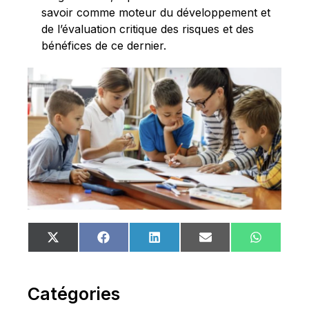
savoir comme moteur du développement et
de l’évaluation critique des risques et des
bénéfices de ce dernier.
Share
Share
Share
Share
Share
X
Facebook
LinkedIn
Email
WhatsA
on
on
on
on
on
(Twitter)
Catégories