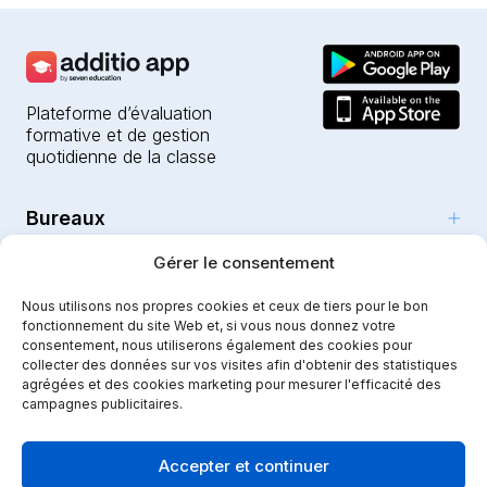
Plateforme d’évaluation
formative et de gestion
quotidienne de la classe
Bureaux
Produits
Gérer le consentement
Girona (HQ)
Ressources
Parc Científic i Tecnològic
Nous utilisons nos propres cookies et ceux de tiers pour le bon
L’IA pour les enseignants
fonctionnement du site Web et, si vous nous donnez votre
C/Emili Grahit, 91
Sécurité
Pour les enseignants
consentement, nous utiliserons également des cookies pour
Fonctionnalités
Edifici Monturiol
collecter des données sur vos visites afin d'obtenir des statistiques
Établissements publics
Planta 1, oficina C01-02
Tutoriels et aide
agrégées et des cookies marketing pour mesurer l'efficacité des
Sécurité et confidentialité
campagnes publicitaires.
17003 Girona
Établissements privés
Notre parcours
Mentions légales
Instagram
Youtube
|
Spain
Communication scolaire
Dossier de presse
Politique de qualité
Accepter et continuer
Crèches et garderies