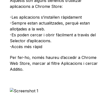
Català
Aquests són alguns beneficis d’utilitzar
aplicacions a Chrome Store:
-Les aplicacions s’instal·len ràpidament
-Sempre estan actualitzades, perquè estan
allotjades a la web.
-Es poden cercar i obrir fàcilment a través del
Selector d’aplicacions.
-Accés més ràpid
Per fer-ho, només haureu d’accedir a Chrome
Web Store, marcar al filtre Aplicacions i cercar
Additio.