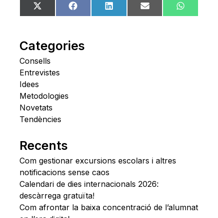
Share
Share
Share
Share
Share
X
Facebook
LinkedIn
Email
WhatsA
on
on
on
on
on
(Twitter)
Categories
Consells
Entrevistes
Idees
Metodologies
Novetats
Tendències
Recents
Com gestionar excursions escolars i altres
notificacions sense caos
Calendari de dies internacionals 2026:
descàrrega gratuïta!
Com afrontar la baixa concentració de l’alumnat