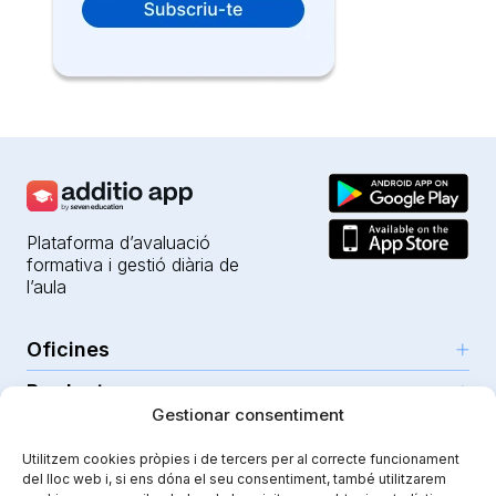
Plataforma d’avaluació
formativa i gestió diària de
l’aula
Oficines
Productes
Girona (HQ)
Gestionar consentiment
Recursos
Parc Científic i Tecnològic
IA per a professors
Utilitzem cookies pròpies i de tercers per al correcte funcionament
C/Emili Grahit, 91
Seguretat
Per a docents
del lloc web i, si ens dóna el seu consentiment, també utilitzarem
Funcionalitats
Edifici Monturiol