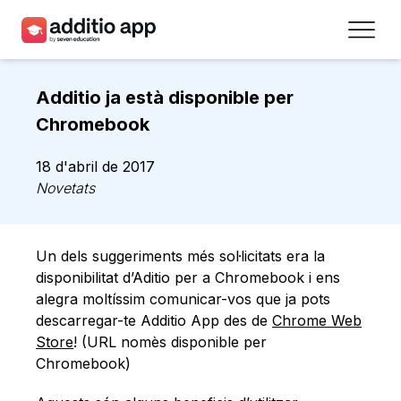
Professors
Additio ja està disponible per
Centres
Chromebook
Recursos
18 d'abril de 2017
Novetats
Plans
Accés
Un dels suggeriments més sol·licitats era la
disponibilitat d’Aditio per a Chromebook i ens
Registra’t
alegra moltíssim comunicar-vos que ja pots
descarregar-te Additio App des de
Chrome Web
Store
! (URL nomès disponible per
Contacte
Chromebook)