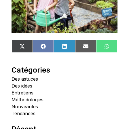
Share
Share
Share
Share
Share
X
Facebook
LinkedIn
Email
WhatsA
on
on
on
on
on
(Twitter)
Catégories
Des astuces
Des idées
Entretiens
Méthodologies
Nouveautes
Tendances
Récent