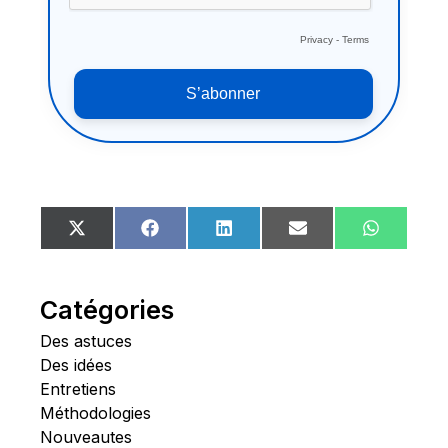
Share
Share
Share
Share
Share
X
Facebook
LinkedIn
Email
WhatsA
on
on
on
on
on
(Twitter)
Catégories
Des astuces
Des idées
Entretiens
Méthodologies
Nouveautes