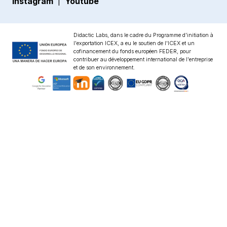
Mentions légales
Instagram
Youtube
|
Spain
Communication scolaire
Dossier de presse
Politique de qualité
Crèches et garderies
Success stories
Politique de cookies
Didactic Labs, dans le cadre du Programme d'initiation à
Maternelles et primaires
l'exportation ICEX, a eu le soutien de l'ICEX et un
Blog
Termes et conditions
cofinancement du fonds européen FEDER, pour
Collège et lycées
contribuer au développement international de l'entreprise
API et intégrations
Politique de sécurité
et de son environnement.
Cycles
Certifications
Écoles de langues
Accessibilité
Écoles de musique
Contact