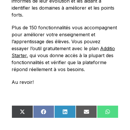
informés de leur évolution et les aidant à
identifier les domaines à améliorer et les points
forts.
Plus de 150 fonctionnalités vous accompagnent
pour améliorer votre enseignement et
l’apprentissage des élèves. Vous pouvez
essayer l’outil gratuitement avec le plan
Additio
Starter
, qui vous donne accès à la plupart des
fonctionnalités et vérifier que la plateforme
répond réellement à vos besoins.
Au revoir!
Share
Share
Share
Share
Share
X
Facebook
LinkedIn
Email
WhatsA
on
on
on
on
on
(Twitter)