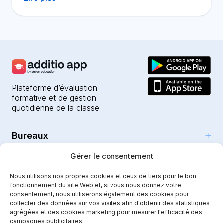
Plateforme d’évaluation
formative et de gestion
quotidienne de la classe
Bureaux
Produits
Gérer le consentement
Girona (HQ)
Ressources
Parc Científic i Tecnològic
Nous utilisons nos propres cookies et ceux de tiers pour le bon
L’IA pour les enseignants
fonctionnement du site Web et, si vous nous donnez votre
C/Emili Grahit, 91
Sécurité
Pour les enseignants
consentement, nous utiliserons également des cookies pour
Fonctionnalités
Edifici Monturiol
collecter des données sur vos visites afin d'obtenir des statistiques
Établissements publics
Planta 1, oficina C01-02
agrégées et des cookies marketing pour mesurer l'efficacité des
Tutoriels et aide
Sécurité et confidentialité
campagnes publicitaires.