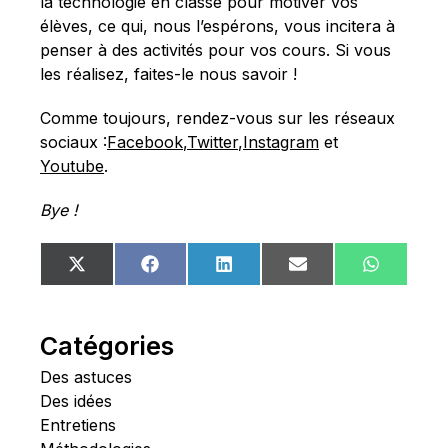
la technologie en classe pour motiver vos
élèves, ce qui, nous l’espérons, vous incitera à
penser à des activités pour vos cours. Si vous
les réalisez, faites-le nous savoir !
Comme toujours, rendez-vous sur les réseaux
sociaux :
Facebook
,
Twitter
,
Instagram
et
Youtube
.
Bye !
Share
Share
Share
Share
Share
X
Facebook
LinkedIn
Email
WhatsA
on
on
on
on
on
(Twitter)
Catégories
Des astuces
Des idées
Entretiens