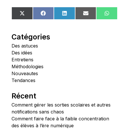
Share
Share
Share
Share
Share
X
Facebook
LinkedIn
Email
WhatsA
on
on
on
on
on
(Twitter)
Catégories
Des astuces
Des idées
Entretiens
Méthodologies
Nouveautes
Tendances
Récent
Comment gérer les sorties scolaires et autres
notifications sans chaos
Comment faire face à la faible concentration
des élèves à l’ère numérique