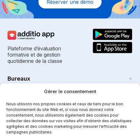
Réserver une démo
Plateforme d’évaluation
formative et de gestion
quotidienne de la classe
Bureaux
Produits
Gérer le consentement
Girona (HQ)
Ressources
Parc Científic i Tecnològic
Nous utilisons nos propres cookies et ceux de tiers pour le bon
L’IA pour les enseignants
fonctionnement du site Web et, si vous nous donnez votre
C/Emili Grahit, 91
Sécurité
Pour les enseignants
consentement, nous utiliserons également des cookies pour
Fonctionnalités
Edifici Monturiol
collecter des données sur vos visites afin d'obtenir des statistiques
Établissements publics
Planta 1, oficina C01-02
Tutoriels et aide
agrégées et des cookies marketing pour mesurer l'efficacité des
Sécurité et confidentialité
campagnes publicitaires.
17003 Girona
Établissements privés
Notre parcours
Mentions légales
Instagram
Youtube
|