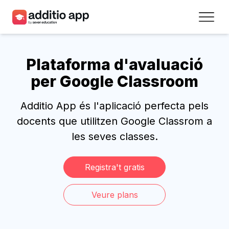
Professors
Plataforma d'avaluació
Centres
per Google Classroom
Recursos
Additio App és l'aplicació perfecta pels
Plans
docents que utilitzen Google Classrom a
les seves classes.
Accés
Registra't gratis
Registra’t
Veure plans
Contacte