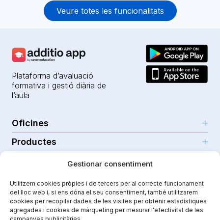
Veure totes les funcionalitats
Plataforma d’avaluació
formativa i gestió diària de
l’aula
Oficines
Productes
Girona (HQ)
Recursos
Parc Científic i Tecnològic
Gestionar consentiment
IA per a professors
C/Emili Grahit, 91
Seguretat
Per a docents
Funcionalitats
Utilitzem cookies pròpies i de tercers per al correcte funcionament
Edifici Monturiol
del lloc web i, si ens dóna el seu consentiment, també utilitzarem
Per a centres públics
Planta 1, oficina C01-02
Tutorials i ajuda
Seguretat i privacitat
cookies per recopilar dades de les visites per obtenir estadístiques
17003 Girona
agregades i cookies de màrqueting per mesurar l'efectivitat de les
Per a centres privats
Additiopedia
Nota legal
Instagram
Youtube
|
campanyes publicitàries.