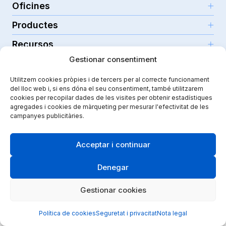
Català
Oficines
Productes
Girona (HQ)
Recursos
Parc Científic i Tecnològic
IA per a professors
C/Emili Grahit, 91
Gestionar consentiment
Seguretat
Per a docents
Funcionalitats
Edifici Monturiol
Utilitzem cookies pròpies i de tercers per al correcte funcionament
Per a centres públics
Planta 1, oficina C01-02
Tutorials i ajuda
Seguretat i privacitat
del lloc web i, si ens dóna el seu consentiment, també utilitzarem
17003 Girona
Per a centres privats
cookies per recopilar dades de les visites per obtenir estadístiques
Additiopedia
Nota legal
Instagram
Youtube
|
Spain
agregades i cookies de màrqueting per mesurar l'efectivitat de les
Comunicació escolar
El nostre viatge
campanyes publicitàries.
Política de qualitat
Projecte impulsat amb el Programa
eTrade d’ACCIÓ
Guarderies
Kit de premsa
Política de cookies
Didactic Labs, en el marc del Programa d'Iniciació a
Acceptar i continuar
Infantil i primària
l'exportació de l'ICEX, ha comptat amb el suport de l'ICEX
Casos d’èxit
Termes i condicions
i el cofinançament del fons Europeu FEDER, per
Secundària
contribuir al desenvolupament internacional de l'empresa
Blog
Denegar
Política de seguretat
i del seu entorn.
Centres de FP
API i integracions
Gestionar cookies
Acadèmies d’idiomes
Certificacions
Escoles de música
Accessibilitat
Política de cookies
Seguretat i privacitat
Nota legal