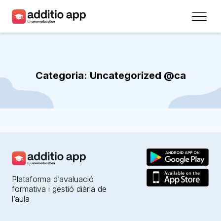
Professors
Centres
Categoria:
Uncategorized @ca
Recursos
Plans
Accés
Registra’t
Plataforma d’avaluació
formativa i gestió diària de
Contacte
l’aula