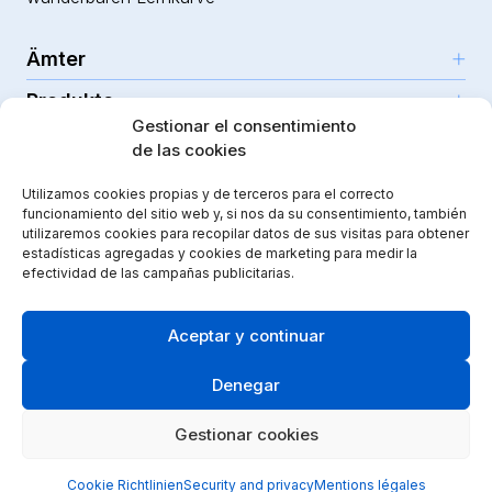
Ämter
Produkte
Girona (HQ)
Gestionar el consentimiento
Ressourcen
Parc Científic i Tecnològic
de las cookies
Für Lehrkräfte
C/Emili Grahit, 91
Sicherheit
Für Schulen
Ressourcen
Utilizamos cookies propias y de terceros para el correcto
Edifici Monturiol
funcionamiento del sitio web y, si nos da su consentimiento, también
Planta 1, oficina C01-02
utilizaremos cookies para recopilar datos de sus visitas para obtener
Cookie Richtlinien
17003 Girona
estadísticas agregadas y cookies de marketing para medir la
Instagram
Youtube
|
efectividad de las campañas publicitarias.
Spain
Aceptar y continuar
Didactic Labs hat im Rahmen des ICEX-
Exportinitiativprogramms Unterstützung von ICEX und
eine Kofinanzierung aus dem europäischen EFRE-Fonds
Denegar
erhalten, um zur internationalen Entwicklung des
Unternehmens und seines Umfelds beizutragen.
Gestionar cookies
Cookie Richtlinien
Security and privacy
Mentions légales