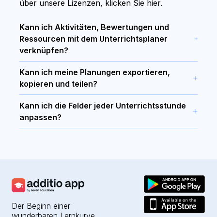
über unsere Lizenzen, klicken Sie
hier
.
Kann ich Aktivitäten, Bewertungen und
Ressourcen mit dem Unterrichtsplaner
verknüpfen?
Ja, Sie können bereits erstellte Aktivitäten,
Kann ich meine Planungen exportieren,
Notenbuchbewertungen und Ressourcen die
kopieren und teilen?
Sie zum Entwickeln der Unterrichtsstunden
Ja, Sie können alle Planungen jederzeit als PDF
benötigen mit dem Unterrichtsplaner
Kann ich die Felder jeder Unterrichtsstunde
oder Excel exportieren. Außerdem können Sie
verknüpfen.
anpassen?
die Stundenpläne kopieren und mit anderen
Ja, Sie können die Felder anpassen, die
Lehrkräften teilen.
standardmäßig in jeder Stunde angezeigt
werden (Ziele, Ressourcen, Aktivitäten,
Dokumentation).
Der Beginn einer
wunderbaren Lernkurve